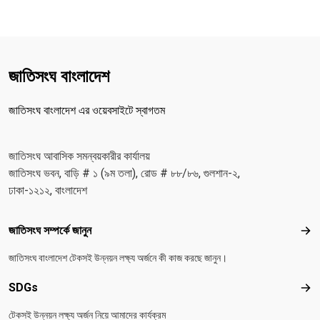
জাতিসংঘ বাংলাদেশ
জাতিসংঘ বাংলাদেশ এর ওয়েবসাইটে স্বাগতম
জাতিসংঘ আবাসিক সমন্বয়কারীর কার্যালয়
জাতিসংঘ ভবন, বাড়ি # ১ (৯ম তলা), রোড # ৮৮/৮৬, গুলশান-২,
ঢাকা-১২১২, বাংলাদেশ
Footer menu
জাতিসংঘ সম্পর্কে জানুন
জাতিস
জাতিসংঘ বাংলাদেশ টেকসই উন্নয়ন লক্ষ্য অর্জনে কী কাজ করছে জানুন।
SDGs
SD
টেকসই উন্নয়ন লক্ষ্য অর্জন নিয়ে আমাদের কার্যক্রম