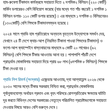
হাম-রুবেলা টিকাদান কার্যক্রমে সহায়তা দিতে ২ দশমিক২ বিলিয়ন (২২০ কোটি)
মার্কিন ডলারেরও বেশি বিনিয়োগ করেছে (যার মধ্যে গত পাঁচ বছরেই ১ দশমিক ১
বিলিয়ন ডলার- ১১০ কোটি ডলার রয়েছে)। এর মাধ্যমে ১ দশমিক ৩ বিলিয়নেরও
(১৩০কোটি) বেশি শিশুকে টিকাদানসম্ভব হয়েছে।
২০২৪ সালে গ্যাভি হাম প্রতিরোধে অন্যতম বৃহত্তম উদ্যোগকে সমর্থন দেয়,
যেখানে ২৪ টি দেশে ক্যাচ-আপ (নিয়মিত টিকানা পাওয়া শিশুদের টিকাদান) ও
ফলো-আপ ক্যাম্পেইন বাস্তবায়নের মাধ্যমে ৬ কোটি ২০ লাখেরও (৬২
মিলিয়ন) বেশি শিশুকে টিকার আওতায় আনা হয়। পাশাপাশি পাঁচটি দেশে
প্রাদুর্ভাব মোকাবিলায় সহায়তা দিয়ে প্রায় ৬৮ লাখ (৬দশমিক ৮ মিলিয়ন) শিশুকে
টিকা দেওয়া হয়।
গ্যাভি লিপ রিফর্ম (সংস্কার)
এজেন্ডার আওতায়, দ্যা আল্যায়েন্স ২০২৬ থেকে
২০৩০ সালের মধ্যে টিকার সরবরাহ নিশ্চিত করা, প্রাদুর্ভাব মোকাবিলায়
পূর্বানুমানযোগ্য অর্থায়ন প্রদান এবং বৃহৎ পরিসরে রোগপ্রতিরোধ ক্ষমতার ঘাটতি
দূর করতে বিভিন্ন দেশের সরকারের নেতৃত্বে পরিচালিত প্রচেষ্টাগুলোকে সহায়তা
দেওয়ার বিষয়ে আরও বেশি গুরুত্ব দেবে।