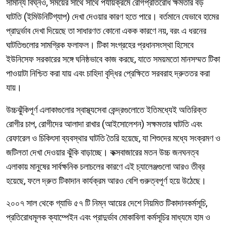
সামান্য বিঘ্নও, সময়ের সাথে সাথে পর্যায়ক্রমে রোগপ্রতিরোধ ক্ষমতার বড়
ঘাটতি (ইমিউনিটিগ্যাপ) দেখা দেওয়ার কারণ হতে পারে। বর্তমানে যেভাবে হামের
প্রাদুর্ভাব দেখা দিয়েছে তা সাধারণত কোনো একক কারণে নয়, বরং এ ধরনের
ঘাটতিগুলোর সামগ্রিক ফলাফল। টিকা সংগ্রহের প্রধানসংস্থা হিসেবে
ইউনিসেফ সরকারের সঙ্গে ঘনিষ্ঠভাবে কাজ করছে, যাতে সময়মতো মানসম্মত টিকা
পাওয়াটা নিশ্চিত করা যায় এবং চাহিদা বৃদ্ধির প্রেক্ষিতে সরবরাহ দ্রুততর করা
যায়।
উচ্চঝুঁকিপূর্ণ এলাকাগুলোর স্বাস্থ্যসেবা কেন্দ্রগুলোতে ইতিমধ্যেই অতিরিক্ত
রোগীর চাপ, রোগীদের আলাদা রাখার (আইসোলেশন) সক্ষমতার ঘাটতি এবং
রেফারেল ও চিকিৎসা ব্যবস্থার ঘাটতি তৈরি হয়েছে, যা শিশুদের মধ্যে সংক্রমণ ও
জটিলতা দেখা দেওয়ার ঝুঁকি বাড়াচ্ছে। কক্সবাজারের মতন উচ্চ জনঘনত্ব
এলাকায় মানুষের সার্বক্ষনিক চলাচলের কারণে এই চ্যালেঞ্জগুলো আরও তীব্র
হয়েছে, ফলে দ্রুত টিকাদান কার্যক্রম আরও বেশি গুরুত্বপূর্ণ হয়ে উঠেছে।
২০০৭ সাল থেকে গ্যাভি ৫৭ টি নিম্ন আয়ের দেশে নিয়মিত টিকাদানকর্মসূচি,
প্রতিরোধমূলক ক্যাম্পেইন এবং প্রাদুর্ভাব মোকাবিলা কর্মসূচির মাধ্যমে হাম ও