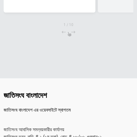
1
/
10
জাতিসংঘ বাংলাদেশ
জাতিসংঘ বাংলাদেশ এর ওয়েবসাইটে স্বাগতম
জাতিসংঘ আবাসিক সমন্বয়কারীর কার্যালয়
জাতিসংঘ ভবন, বাড়ি # ১ (৯ম তলা), রোড # ৮৮/৮৬, গুলশান-২,