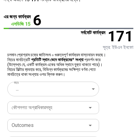
6
এর জন্য কার্যক্রম
এসডিজি 15
171
সর্বমোট কার্যক্রম
সূত্র: ইউএন ইনফো
চলমান প্রোগ্রাম চক্রে জাতিসংঘ ০ গুরুত্বপূর্ণ কার্যক্রম বাস্তবায়ন করছে।
নিচের মানচিত্রটি
প্রতিটি স্থান ভেদে কার্যক্রমের* সংখ্যা
প্রদর্শন করে
(উল্লেখ্য যে, একটি কার্যক্রম একের অধিক স্থানে যুক্ত থাকতে পারে)।
নিচের ফিল্টার ব্যবহার করে, বিভিন্ন কার্যক্রমের সংক্ষিপ্ত বর্ণনা পেতে
মানচিত্রে থাকা সংখ্যার ওপর ক্লিক করুন।
বছর
...
কৌশলগত অগ্রাধিকারসমূহ
Outcomes