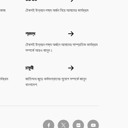
 কাজ
টেকসই উন্নয়ন লক্ষ্য অর্জন নিয়ে আমাদের কার্যক্রম
করুন
প্রবন্ধ
প্রবন্ধ
টেকসই উন্নয়ন লক্ষ্য অর্জনে আমাদের সাম্প্রতিক কার্যক্রম
সম্পর্কে আরও জানুন।
চাকুরী
চাকুরী
র্যক্রম
জাতিসংঘ জুড়ে কর্মসংস্থানের সুযোগ সম্পর্কে জানুন
বাংলাদেশ.
twitter-x
facebook-f
flickr
youtube