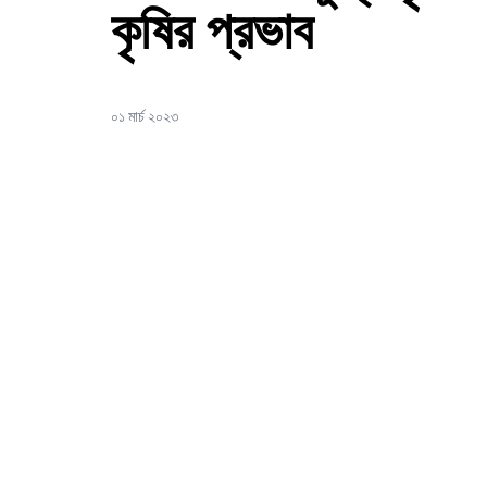
কৃষির প্রভাব
০১ মার্চ ২০২৩