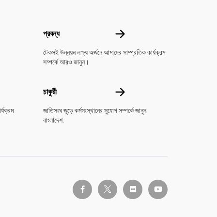
করুন
প্রবন্ধ
প্রবন্ধ
টেকসই উন্নয়ন লক্ষ্য অর্জনে আমাদের সাম্প্রতিক কার্যক্রম
সম্পর্কে আরও জানুন।
চাকুরী
চাকুরী
র্যক্রম
জাতিসংঘ জুড়ে কর্মসংস্থানের সুযোগ সম্পর্কে জানুন
বাংলাদেশ.
twitter-x
facebook-f
flickr
youtube