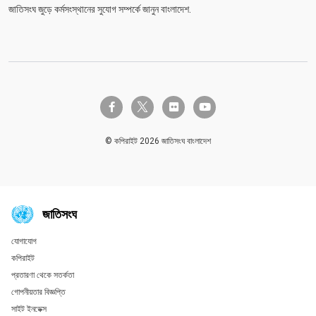
জাতিসংঘ জুড়ে কর্মসংস্থানের সুযোগ সম্পর্কে জানুন বাংলাদেশ.
twitter-x
facebook-f
flickr
youtube
© কপিরাইট 2026 জাতিসংঘ বাংলাদেশ
জাতিসংঘ
যোগাযোগ
Global U.N. menu
কপিরাইট
প্রতারণা থেকে সতর্কতা
গোপনীয়তার বিজ্ঞপ্তি
সাইট ইনডেক্স