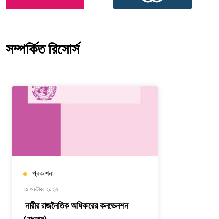
সম্পর্কিত রিসোর্স
প্রকাশনা
১১ অক্টোবর ২০২৩
নারীর রাজনৈতিক অধিকারের কনভেনশন