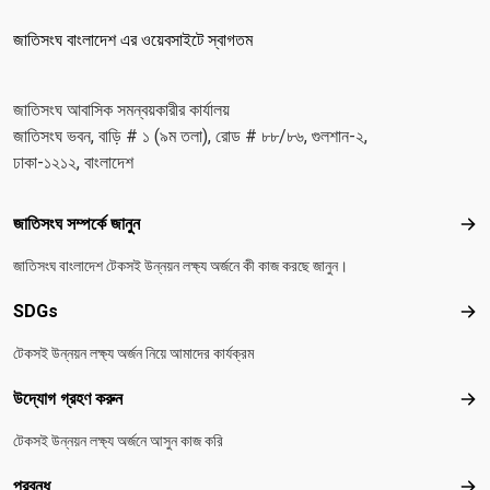
জাতিসংঘ বাংলাদেশ এর ওয়েবসাইটে স্বাগতম
জাতিসংঘ আবাসিক সমন্বয়কারীর কার্যালয়
জাতিসংঘ ভবন, বাড়ি # ১ (৯ম তলা), রোড # ৮৮/৮৬, গুলশান-২,
ঢাকা-১২১২, বাংলাদেশ
Footer menu
জাতিসংঘ সম্পর্কে জানুন
জাতিস
জাতিসংঘ বাংলাদেশ টেকসই উন্নয়ন লক্ষ্য অর্জনে কী কাজ করছে জানুন।
SDGs
SD
টেকসই উন্নয়ন লক্ষ্য অর্জন নিয়ে আমাদের কার্যক্রম
উদ্যোগ গ্রহণ করুন
উদ্য
টেকসই উন্নয়ন লক্ষ্য অর্জনে আসুন কাজ করি
প্রবন্ধ
প্রবন