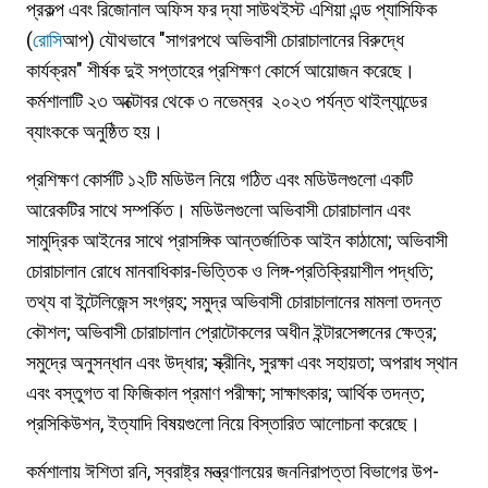
প্রকল্প এবং রিজোনাল অফিস ফর দ্যা সাউথইস্ট এশিয়া এন্ড প্যাসিফিক
(
রোসি
আপ) যৌথভাবে "সাগরপথে অভিবাসী চোরাচালানের বিরুদ্ধে
কার্যক্রম" শীর্ষক দুই সপ্তাহের প্রশিক্ষণ কোর্সে আয়োজন করেছে।
কর্মশালাটি ২৩ অক্টোবর থেকে ৩ নভেম্বর ২০২৩ পর্যন্ত থাইল্যান্ডের
ব্যাংককে অনুষ্ঠিত হয়।
প্রশিক্ষণ কোর্সটি ১২টি মডিউল নিয়ে গঠিত এবং মডিউলগুলো একটি
আরেকটির সাথে সম্পর্কিত। মডিউলগুলো অভিবাসী চোরাচালান এবং
সামুদ্রিক আইনের সাথে প্রাসঙ্গিক আন্তর্জাতিক আইন কাঠামো; অভিবাসী
চোরাচালান রোধে মানবাধিকার-ভিত্তিক ও লিঙ্গ-প্রতিক্রিয়াশীল পদ্ধতি;
তথ্য বা ইন্টেলিজেন্স সংগ্রহ; সমুদ্র অভিবাসী চোরাচালানের মামলা তদন্ত
কৌশল; অভিবাসী চোরাচালান প্রোটোকলের অধীন ইন্টারসেপ্সনের ক্ষেত্র;
সমুদ্রে অনুসন্ধান এবং উদ্ধার; স্ক্রীনিং, সুরক্ষা এবং সহায়তা; অপরাধ স্থান
এবং বস্তুগত বা ফিজিকাল প্রমাণ পরীক্ষা; সাক্ষাৎকার; আর্থিক তদন্ত;
প্রসিকিউশন, ইত্যাদি বিষয়গুলো নিয়ে বিস্তারিত আলোচনা করেছে।
কর্মশালায় ঈশিতা রনি, স্বরাষ্ট্র মন্ত্রণালয়ের জননিরাপত্তা বিভাগের উপ-