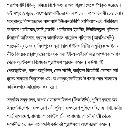
প্রশিক্ষণটি বিভিন্ন বিষয়ে বিশেষজ্ঞদের অংশগ্রহণ থেকে উপকৃত হয়েছে।
দুই সপ্তাহ জুড়ে, অংশগ্রহণকারীদের মানব পাচার এবং অভিবাসী চোরাচালান
সংক্রান্ত বিশেষজ্ঞদের পাশাপাশি ইউএনওডিসি রোসিআপ-এর টেররিজম
অর্থায়ন প্রতিরোধ/মানি লন্ডারিং প্রতিরোধ ইউনিট, নিউজিল্যান্ড পুলিশের
লিয়াজোঁ অফিসার, রয়্যাল কানাডিয়ান মাউন্টেড পুলিশের (আরসিএমপি)
প্রজেক্ট ম্যানেজার, সিঙ্গাপুরের ন্যাশনাল ইউনিভার্সিটির সামুদ্রিক আইন ও
নীতি বিষয়ক প্রোগ্রামের গবেষক এবং ইউএনএইচসিআর আঞ্চলিক অফিস
থেকে প্রটেকশন বিশেষজ্ঞ প্রশিক্ষণ প্রদান করেন। কর্মশালাটি
প্রেজেন্টেশন, গ্রুপ অনুশীলন, কেস স্টাডি, ভার্চুয়াল রিয়েলিটি ভেসেল সার্চ
টুলের মাধ্যমে সিমুলেশন এবং অংশগ্রহণকারীদের উপস্থাপনার সাহায্যে
কার্যকরভাবে আয়োজন করা হয়।
স্বরাষ্ট্র মন্ত্রণালয়, অপরাধ তদন্ত বিভাগ (সিআইডি), পুলিশ ব্যুরো অব
ইনভেস্টিগেশন, বাংলাদেশ নদী পুলিশ, বাংলাদেশ পুলিশের বিশেষ শাখা, বর্ডার
গার্ড বাংলাদেশ, বাংলাদেশ কোস্টগার্ড এবং বাংলাদেশ নৌবাহিনী থেকে
মনোনীত ২০ জন বাংলাদেশি কর্মকর্তা প্রশিক্ষণে অংশগ্রহণ করেন।