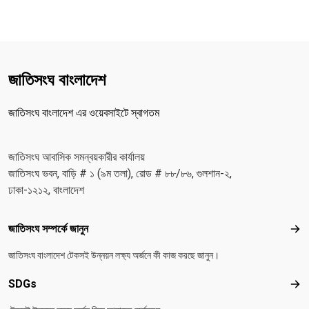
জাতিসংঘ বাংলাদেশ
জাতিসংঘ বাংলাদেশ এর ওয়েবসাইটে স্বাগতম
জাতিসংঘ আবাসিক সমন্বয়কারীর কার্যালয়
জাতিসংঘ ভবন, বাড়ি # ১ (৯ম তলা), রোড # ৮৮/৮৬, গুলশান-২,
ঢাকা-১২১২, বাংলাদেশ
Footer menu
জাতিসংঘ সম্পর্কে জানুন
জাতিস
জাতিসংঘ বাংলাদেশ টেকসই উন্নয়ন লক্ষ্য অর্জনে কী কাজ করছে জানুন।
SDGs
SD