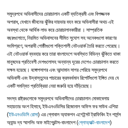
সমুদ্রপথে অভিবাসীদের চোরাচালান একটি ব্যতিক্রমী এবং বিপজ্জনক
অপরাধ, যেখানে জীবনের ঝুঁকির দায়ভার বহন করে অভিবাসীরা অথচ এই
অবস্থা থেকে আর্থিক লাভ করে চোরাচালানকারীরা । সাম্প্রতিক
বছরগুলোতে, নিয়মিত অভিবাসনের সীমিত সুযোগ সহ অনেকগুলো কারণের
সংমিশ্রণে, অপরাধী গোষ্ঠীগুলো শক্তিশালী নেটওয়ার্ক তৈরি করতে পেরেছে।
এই নেটওয়ার্ক ব্যবহার করে তারা বাংলাদেশে অবস্থিত বিভিন্ন ঝুঁকিতে থাকা
মানুষদের প্রতিবেশী দেশগুলোসহ অন্যান্য দূরের দেশেও চোরাচালান করতে
সক্ষম হয়েছে। বঙ্গোপসাগর এবং আন্দামান সাগর পেরিয়ে সমুদ্রপথে
অভিবাসী এবং উদ্বাস্তুদের পাচারের ক্রমবর্ধমান রিপোর্টগুলো ইঙ্গিত দেয় যে
একটি সমন্বিত প্রতিক্রিয়া নেয়া জরুরি হয়ে দাঁড়িয়েছে।
সদস্য রাষ্ট্রগুলোকে সমুদ্রপথে অভিবাসীদের চোরাচালান মোকাবেলায়
সহায়তার অংশ হিসাবে, ইউএনওডিসির রিজোনাল অফিস ফর সাউথ এশিয়া
(
ইউএনওডিসি রোসা
) এর গ্লোবাল অ্যাকশন এগেইন্সট ট্রাফিকিং ইন পার্সন্স
অ্যান্ড দ্য স্মাগলিং অফ মাইগ্রেন্টস-বাংলাদেশ (
গ্লোঅ্যাক্ট-বাংলাদেশ
)