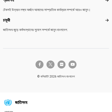
প্রকাশনা
প্রকা
টেকসই উন্নয়ন লক্ষ্য অর্জনে আমাদের সাম্প্রতিক কার্যক্রম সম্পর্কে আরও জানুন।
চাকুরী
চাকুরী
জাতিসংঘ জুড়ে কর্মসংস্থানের সুযোগ সম্পর্কে জানুন বাংলাদেশ.
twitter-x
facebook-f
flickr
youtube
© কপিরাইট 2026 জাতিসংঘ বাংলাদেশ
জাতিসংঘ