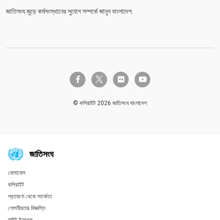
জাতিসংঘ জুড়ে কর্মসংস্থানের সুযোগ সম্পর্কে জানুন বাংলাদেশ.
twitter-x
facebook-f
flickr
youtube
© কপিরাইট 2026 জাতিসংঘ বাংলাদেশ
জাতিসংঘ
যোগাযোগ
Global U.N. menu
কপিরাইট
প্রতারণা থেকে সতর্কতা
গোপনীয়তার বিজ্ঞপ্তি