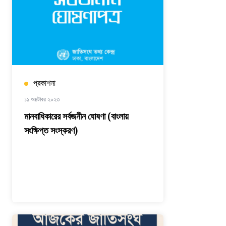
প্রকাশনা
১১ অক্টোবর ২০২৩
মানবাধিকারের সর্বজনীন ঘোষণা (বাংলায়
সংক্ষিপ্ত সংস্করণ)