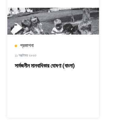
প্রকাশনা
১১ অক্টোবর ২০২৩
সার্বজনীন মানবাধিকার ঘোষণা (বাংলা)