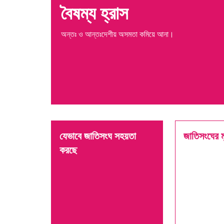
বৈষম্য হ্রাস
অন্তঃ ও আন্তঃদেশীয় অসমতা কমিয়ে আনা।
যেভাবে জাতিসংঘ সহয়তা
জাতিসংঘের মূ
করছে