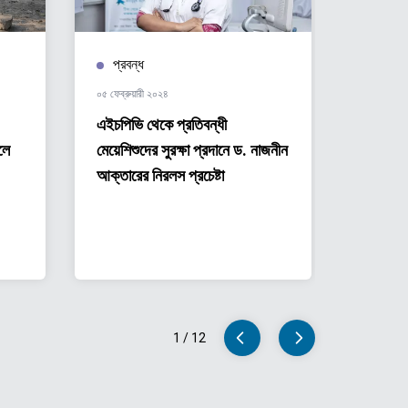
প্রবন্ধ
প্রবন্
০৫ ফেব্রুয়ারী ২০২৪
০৫ ফেব্রুয়া
এইচপিভি থেকে প্রতিবন্ধী
Young
লে
মেয়েশিশুদের সুরক্ষা প্রদানে ড. নাজনীন
their 
আক্তারের নিরলস প্রচেষ্টা
the r
lands
1
/
12