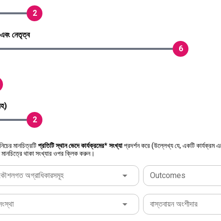
2
 এবং নেতৃত্ব
6
সহ)
2
 নিচের মানচিত্রটি
প্রতিটি স্থান ভেদে কার্যক্রমের* সংখ্যা
প্রদর্শন করে (উল্লেখ্য যে, একটি কার্যক্রম 
পেতে মানচিত্রে থাকা সংখ্যার ওপর ক্লিক করুন।
কৌশলগত অগ্রাধিকারসমূহ
Outcomes
সংস্থা
বাস্তবায়ন অংশীদার