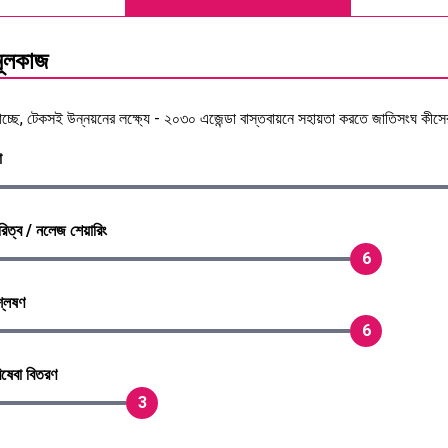
মূলকাজ
 যাচ্ছে, টেকসই উন্নয়নের লক্ষ্যে - ২০৩০ এজেন্ডা বাস্তবায়নে সহায়তা করতে জাতিসংঘ কী
া
িত্ব / নলেজ শেয়ারিং
6
্লেষণ
6
িষেবা বিতরণ
3