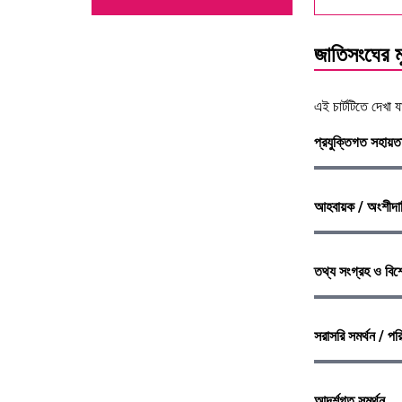
জাতিসংঘের 
এই চার্টটিতে দেখা
প্রযুক্তিগত সহায়ত
আহবায়ক / অংশীদার
তথ্য সংগ্রহ ও বিশ
সরাসরি সমর্থন / পর
আদর্শগত সমর্থন