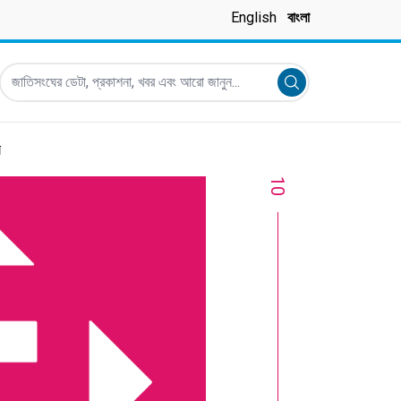
English
বাংলা
জাতিসংঘের ডেটা, প্রকাশনা, খবর এবং আরো জানুন...
Submit search
র
10